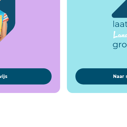
ijs
Naar 