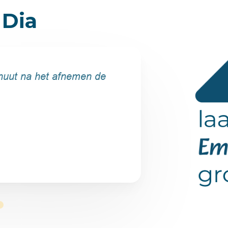
 Dia
 Dia
minuut na het afnemen de