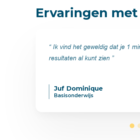
Ervaringen met
Ervaringen met
“ Ik vind het geweldig dat je 1 
resultaten al kunt zien ”
Juf Dominique
Basisonderwijs